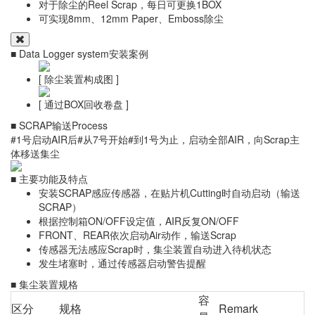
对于除尘的Reel Scrap，每日可更换1BOX
可实现8mm、12mm Paper、Emboss除尘
■ Data Logger system安装案例
[ 除尘装置构成图 ]
[ 通过BOX回收卷盘 ]
■ SCRAP输送Process
#1号启动AIR后#从7号开始#到1号为止，启动全部AIR，向Scrap主
体移送集尘
■ 主要功能及特点
安装SCRAP感应传感器，在贴片机Cutting时自动启动（输送
SCRAP）
根据控制箱ON/OFF设定值，AIR反复ON/OFF
FRONT、REAR依次启动Air动作，输送Scrap
传感器无法感应Scrap时，集尘装置自动进入待机状态
发生堵塞时，通过传感器启动警告提醒
■ 集尘装置规格
容
区分
规格
Remark