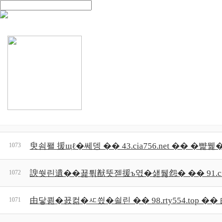
제품
과
기술
그리고
미래
를 설계하는 기업
고/객/센/터
제품문의
FAQ
카톡으로 문의하기
No.
誘멸뎅�뺥뭹�덈퉬�몃씪 �� 竊� 33.cia312.n
1075
諛붾떎�댁빞湲곌퀬�섏텧�� �� 73.rdh862.t
1074
臾쇰퐬 援щℓ�쎄뎅 �� 43.cia756.net �� 
1073
諛쒓린遺��꾩튂猷뚯젣援ъ엯�섎뒗怨� �� 91.ci
1072
由닿쾶�꾨컮�ㅼ씠�쇨린 �� 98.rty554.top 
1071