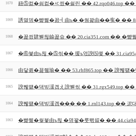
紐⑤컮�쇰컮�ㅼ씠�쇨린 �� 42.rqo046.top �
1070
誘멸뎅�뺥뭹�꾨┫由ъ� �쒕꽕由��寃� �� 84.cia
1069
�꾩씠肄붿뒪鍮꾩슜 �� 20.cia351.com �� 
1068
�⑥븣由ъ뒪 �⑤씪�� 援ъ엯諛⑸쾿 �� 31.cia954
1067
由닿쾶�꾩쥌瑜� �� 53.rhf865.top �� 諛
1066
諛붾떎�댁빞湲곕え諛붿씪 �� 31.rgx549.top
1065
諛붾떎�댁빞湲곕��� �� 1.rnl143.top �
1064
�뺥뭹�쒖븣由ъ뒪 �명꽣�룻뙋留� �� 44.cia94
1063