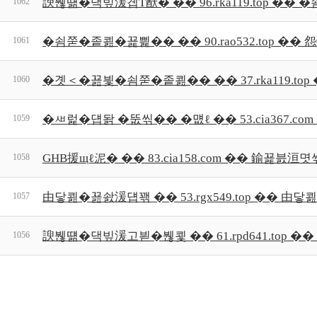
諛붾떎�댁빞湲곕Т猷� �� 96.rka119.top �
1062
�쇰쭏�좉쾶�꾩삁�� �� 90.rao532.top �
1061
�곗＜�꾪븿�쇰쭏�좉쾶�� �� 37.rka119.to
1060
�ㅽ럹�덉돩 �뚮씪�� �먮ℓ �� 53.cia367.c
1059
GHB援щℓ泥� �� 83.cia158.com �� 鍮꾩븘
1058
由닿쾶�꾪솴湲덉꽦 �� 53.rgx549.top �� 
1057
諛붾떎�댁빞湲고븯�붾쾿 �� 61.rpd641.top 
1056