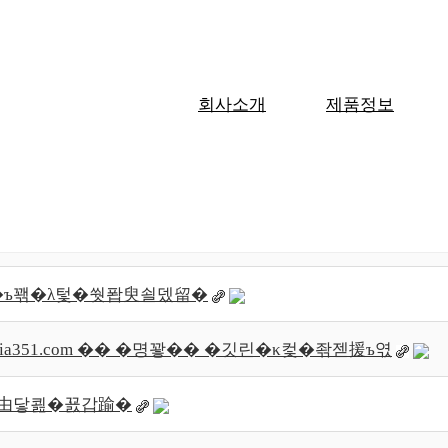
회사소개
제품정보
제목
et 竊� �섏엯�곕�援�떆�뚮━�� 5mg
op �� �⑷툑�깅┫寃뚯엫�ъ씠��
�뺥뭹�ъ꽦�λ텇�쒓퐙臾쇨뎄留�
a351.com �� �명꽣�� �깃린�κ컻�좎젣援ъ엯
�� 由닿쾶�꾨갑踰�