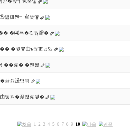
� �쇰쭏�좊┫寃뚯엫
� 怨⑤뱶紐쎈┫寃뚯엫
p �� �⑷툑�깆뒳濡�
om �� �쒖븣由ъ뒪吏곴뎄
洹몃씪 ��泥� �쏀뭹
由닿쾶�꾪솴湲덉꽦
�� 由닿쾶�꾩떊泥쒖�
1
2
3
4
5
6
7
8
9
10