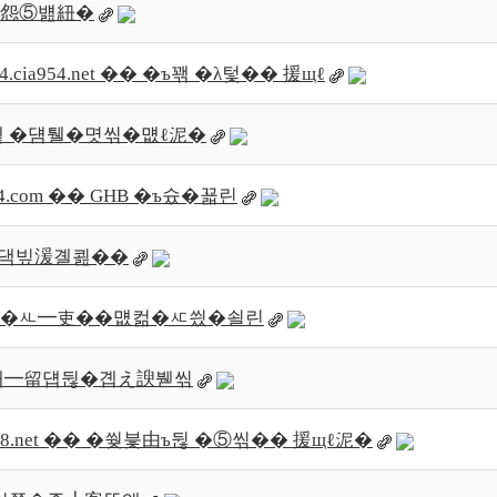
� 怨⑤뱶紐�
954.net �� �ъ꽦 �λ텇�� 援щℓ
�뺥뭹 �덈퉬�몃씪�먮ℓ泥�
.com �� GHB �ъ슜�꾧린
붾떎�댁빞湲곌쾶��
 �� �ㅻ━吏��먮컮�ㅼ씠�쇨린
� 泥대━留덉뒪�곕え諛붿씪
8.net �� �쒖븣由ъ뒪 �⑤씪�� 援щℓ泥�