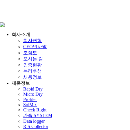
회사소개
회사연혁
CEO인사말
조직도
오시는 길
인증현황
복리후생
채용정보
제품정보
Rapid Dry
Micro Dry
Profiler
SolMix
Check Right
가습 SYSTEM
Data logger
R.S Collector