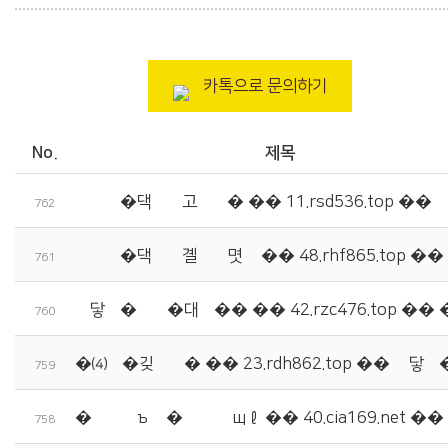
카톡으로 문의하기
No.
제목
諛붾떎�댁빞湲고빀踰� �� 11.rsd536.top ��
762
諛붾떎�댁빞湲곌퐗癒몃땲 �� 48.rhf865.top
761
由닿쾶�꾨떎�대줈�� �� 42.rzc476.top 
760
�⑷툑�깆뒳濡� �� 23.rdh862.top �� 由닿
759
�쒖븣由ъ뒪 �뺥뭹 援щℓ �� 40.cia169.net
758