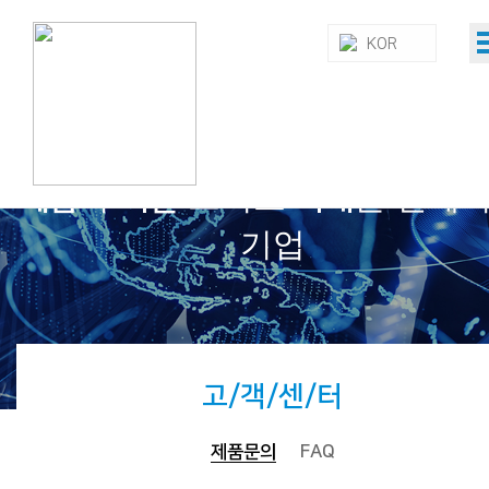
KOR
과
그리고
를 설계
제품
기술
미래
기업
고/객/센/터
제품문의
FAQ