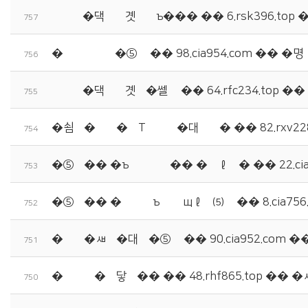
諛붾떎�댁빞湲곗삤由ъ��� �� 6.rsk396.top
757
�꾩씠肄붿뒪�⑤뒫 �� 98.cia954.com �� �
756
諛붾떎�댁빞湲곗삤�쎌떎 �� 64.rfc234.top �
755
�쇰쭏�좉쾶�꾨Т猷뚮떎�대컺湲� �� 82.rxv2
754
�⑤씪�� �ъ꽦理쒖쓬�� �먮ℓ泥� �� 22.ci
753
�⑤씪�� �쒖븣由ъ뒪 援щℓ諛⑸쾿 �� 8.cia75
752
�덈뱶�ㅽ뙆�대뜑�⑤뒫 �� 90.cia952.com 
751
�좎쿇吏�由닿쾶�� �� 48.rhf865.top ��
750