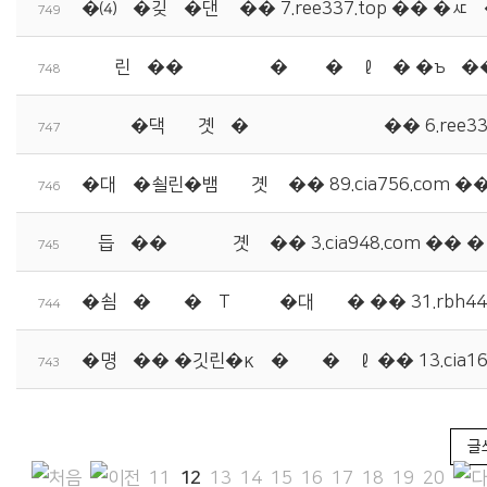
�⑷툑�깆궗�댄듃 �� 7.ree337.top �� �
749
諛쒓린遺��꾩튂猷뚯젣 �뺥뭹 �먮ℓ泥� �ъ씠�� �
748
諛붾떎�댁빞湲곗삁�쒖빞留덊넗寃뚯엫 �� 6.ree3
747
�대컮�쇨린�뱀씪諛곗넚 �� 89.cia756.com
746
移듭뒪��珥앹븣諛곗넚 �� 3.cia948.com �� 
745
�쇰쭏�좉쾶�꾨Т猷뚮떎�대컺湲� �� 31.rbh44
744
�명꽣�� �깃린�κ컻�좎젣�먮ℓ �� 13.cia1
743
글
11
12
13
14
15
16
17
18
19
20